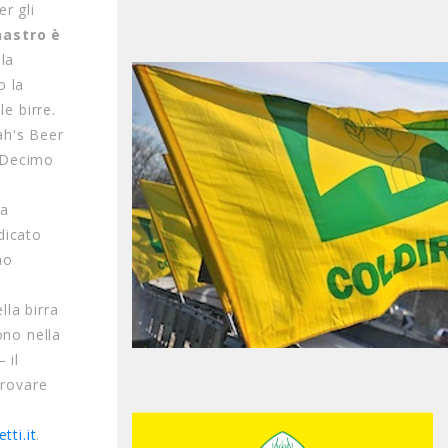
r gli
nastro è
lla
o la
e birre.
rah's Beer
o Decimo
la
dicato
no
lla birra
ono nella
 il
trovare
etti.it
.