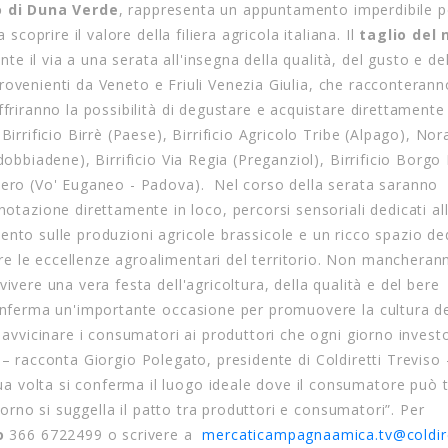
o di Duna Verde
, rappresenta un appuntamento imperdibile pe
scoprire il valore della filiera agricola italiana. Il
taglio del 
e il via a una serata all'insegna della qualità, del gusto e de
i provenienti da Veneto e Friuli Venezia Giulia, che racconterann
friranno la possibilità di degustare e acquistare direttamente l
Birrificio Birrè (Paese), Birrificio Agricolo Tribe (Alpago), No
dobbiadene), Birrificio Via Regia (Preganziol), Birrificio Borg
asero (Vo' Euganeo - Padova). Nel corso della serata saranno
otazione direttamente in loco, percorsi sensoriali dedicati al
ento sulle produzioni agricole brassicole e un ricco spazio de
are le eccellenze agroalimentari del territorio. Non mancheran
ivere una vera festa dell'agricoltura, della qualità e del bere
conferma un'importante occasione per promuovere la cultura de
e avvicinare i consumatori ai produttori che ogni giorno invest
ori – racconta Giorgio Polegato, presidente di Coldiretti Treviso –
 volta si conferma il luogo ideale dove il consumatore può 
giorno si suggella il patto tra produttori e consumatori”. Per
ro
366 6722499 o scrivere a
mercaticampagnaamica.tv@
coldir