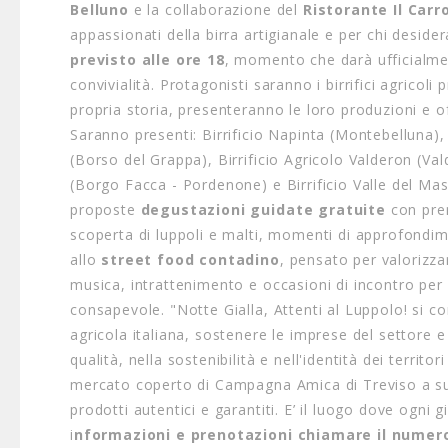
Belluno
e la collaborazione del
Ristorante Il Carr
appassionati della birra artigianale e per chi desidera 
previsto alle ore 18
, momento che darà ufficialment
convivialità. Protagonisti saranno i birrifici agricol
propria storia, presenteranno le loro produzioni e of
Saranno presenti: Birrificio Napinta (Montebelluna), 
(Borso del Grappa), Birrificio Agricolo Valderon (Val
(Borgo Facca - Pordenone) e Birrificio Valle del M
proposte
degustazioni guidate gratuite
con pren
scoperta di luppoli e malti, momenti di approfondim
allo
street food contadino
, pensato per valorizz
musica, intrattenimento e occasioni di incontro per v
consapevole. "Notte Gialla, Attenti al Luppolo! si 
agricola italiana, sostenere le imprese del settore 
qualità, nella sostenibilità e nell'identità dei territ
mercato coperto di Campagna Amica di Treviso a sua
prodotti autentici e garantiti. E’ il luogo dove ogni 
i
nformazioni e prenotazioni chiamare il nume