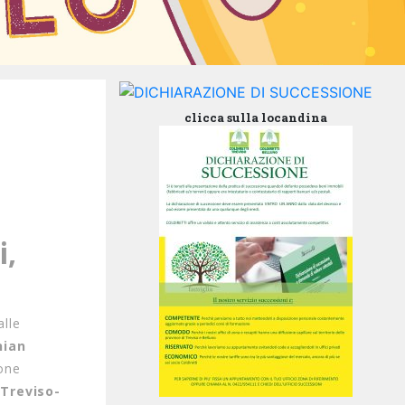
clicca sulla locandina
i,
alle
nian
one
Treviso-