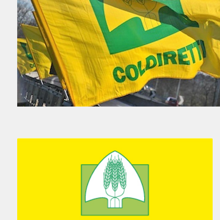
UFFICIO DI ZONA
V. FUSANA, 7 - 31056 RONCADE, TREVISO
RONCADE VENETO 31056
Italia
22.6 km
Percorsi
UFFICIO DI ZONA
VL. AMERIGO VESPUCCI 292 - 30015
CHIOGGIA, VENEZIA
CHIOGGIA VENETO 30015
Italia
26.8 km
Percorsi
SEDE PROVINCIALE