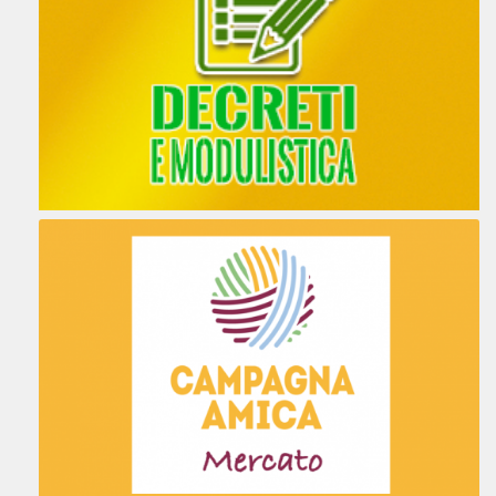
Percorsi
UFFICIO DI ZONA
P. AL DONATORE 13 - 35030
SACCOLONGO, PADOVA
SACCOLONGO VENETO 35030
Italia
44.9 km
Percorsi
UFFICIO DI ZONA
BG. PADOVA 160 - 35013 CITTADELLA,
PADOVA
CITTADELLA VENETO 35013
Italia
46.9 km