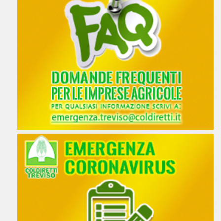
43 km
Percorsi
UFFICIO DI ZONA
VIA FELTRINA NUOVA 29 - 31044
MONTEBELLUNA TV
MONTEBELLUNA VENETO 31044
Italia
43.5 km
Percorsi
UFFICIO DI ZONA
V. PIAVE 6 - 31045 MOTTA DI LIVENZA,
TREVISO
MOTTA DI LIVENZA VENETO 31045
Italia
43.8 km