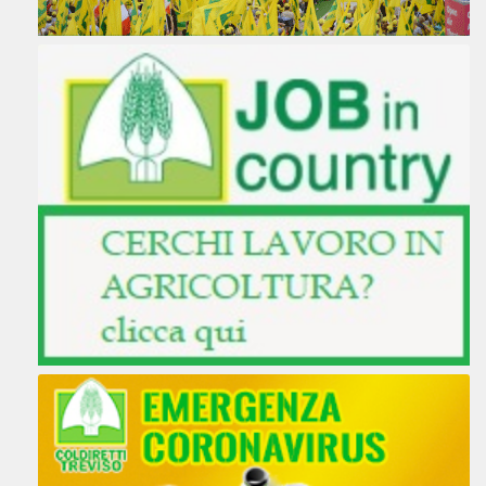
41.2 km
Percorsi
UFFICIO DI ZONA
Viale dell'Industria, 3 - 35026 CONSELVE
PD
CONSELVE VENETO 35026
Italia
41.9 km
Percorsi
UFFICIO DI ZONA
V. XX SETTEMBRE 2 - 35016 PIAZZOLA SUL
BRENTA, PADOVA
PIAZZOLA SUL BRENTA VENETO 35016
Italia