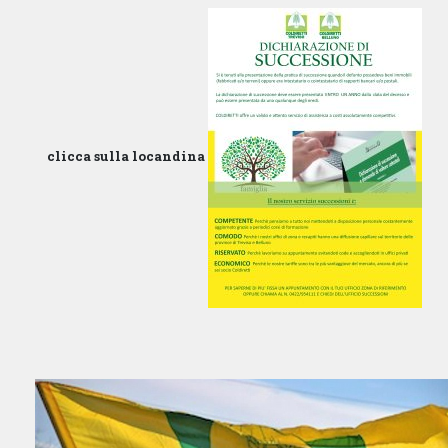
Percorsi
UFFICIO DI ZONA
V. VINICIO VEGO SCOCCO 6 - 30031 DOLO,
VENEZIA
DOLO VENETO 30031
Italia
clicca sulla locandina
18.4 km
Percorsi
UFFICIO DI ZONA
V. CAVIN DI SALA 3 - 30035 MIRANO,
VENEZIA
MIRANO VENETO 30035
Italia
21.1 km
Percorsi