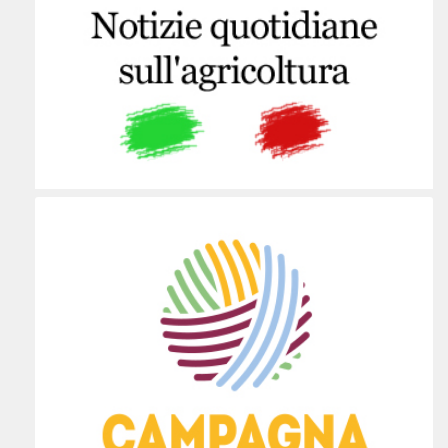
V. EDMONDO DE AMICIS - FONTANE 4 -
31050 VILLORBA, TREVISO
VILLORBA VENETO 31050
Italia
29.7 km
Percorsi
UFFICIO DI ZONA
V. GARDA 10 - 30027 S. DONA' DI PIAVE,
VENEZIA
SAN DONÀ DI PIAVE VENETO 30027
Italia
30.9 km
Percorsi
UFFICIO DI ZONA
Via Roma, 72, 31050 Paderno TV