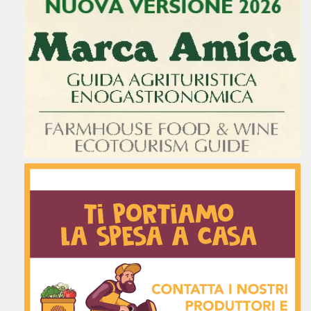
Italia
32.8 km
Percorsi
UFFICIO DI ZONA
V. NAZARIO SAURO 1 - 30014 CAVARZERE,
VENEZIA
CAVARZERE VENETO 30014
Italia
38.3 km
Percorsi
UFFICIO DI ZONA
VL. DELLA REPUBBLICA 122 - 31020 S.
POLO DI PIAVE, TREVISO
SAN POLO DI PIAVE VENETO 31020