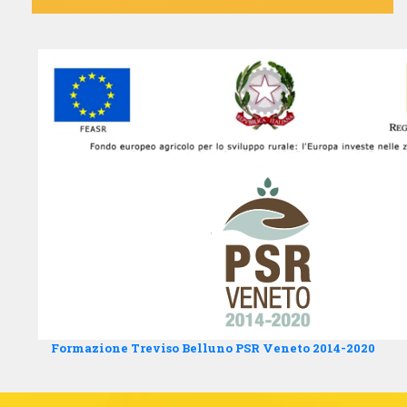
Percorsi
UFFICIO DI ZONA
V. MONS. FILIPPO POZZATO 45/A - 45011
ADRIA, ROVIGO
ADRIA VENETO 45011
Italia
47.1 km
Percorsi
UFFICIO DI ZONA
V. CIECO GROTTO 29 - 45019 TAGLIO DI
PO, ROVIGO
TAGLIO DI PO VENETO 45019
Italia
Formazione Treviso Belluno PSR Veneto 2014-2020
48.9 km
Percorsi