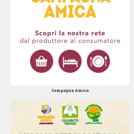
PONZANO VENETO VENETO 31050
Italia
31.7 km
Percorsi
SEDE PROVINCIALE
V. DELLA CROCE ROSSA 32 - 35129
PADOVA, PADOVA
PADOVA VENETO 35129
Italia
31.8 km
Campagna Amica
Percorsi
UFFICIO DI ZONA
V. VINCENZO BELLINI 5/7 - 35012
CAMPOSAMPIERO, PADOVA
CAMPOSAMPIERO VENETO 35012