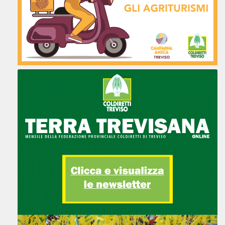
Italia
39 km
Percorsi
UFFICIO DI ZONA
P. DELLA SERENISSIMA 60 - 31033
CASTELFRANCO VENETO, TREVISO
CASTELFRANCO VENETO VENETO 31033
Italia
39.6 km
Percorsi
UFFICIO DI ZONA
V. PILADE TAGLIAPIETRA 2 - 31046
ODERZO, TREVISO
ODERZO VENETO 31046
Italia