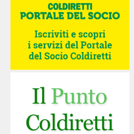
VL. SANTE BIASUZZI 20 - 31038 PAESE,
TREVISO
PAESE VENETO 31038
Italia
27.8 km
Percorsi
UFFICIO DI ZONA
V. LUIGI PIRON 6 - 35028 PIOVE DI SACCO,
PADOVA
PIOVE DI SACCO VENETO 35028
Italia
28 km
Percorsi
UFFICIO DI ZONA