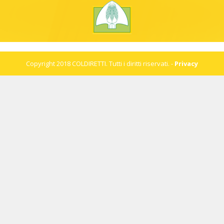
UFFICIO DI ZONA
VIA LEONARDO DA VINCI, 30
ASOLO (TV) 31011
Italia
Copyright 2018 COLDIRETTI. Tutti i diritti riservati. -
Privacy
49.4 km
Percorsi
UFFICIO DI ZONA
VIA VENEZIA, 21 - 31020 SAN
VENDEMMIANO, TREVISO
SAN VENDEMMIANO VENETO 31020
Italia
49.9 km
Percorsi
UFFICIO DI ZONA