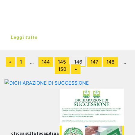
Leggi tutto
«
1
…
144
145
146
147
148
…
150
»
clicca sulla locandina